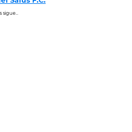
el Salus F.C.
 sigue...