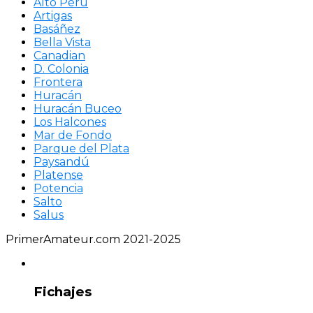
Alto Perú
Artigas
Basáñez
Bella Vista
Canadian
D. Colonia
Frontera
Huracán
Huracán Buceo
Los Halcones
Mar de Fondo
Parque del Plata
Paysandú
Platense
Potencia
Salto
Salus
PrimerAmateur.com 2021-2025
Fichajes