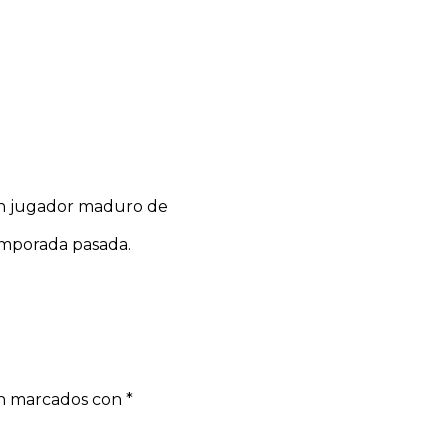
 un jugador maduro de
emporada pasada.
án marcados con
*