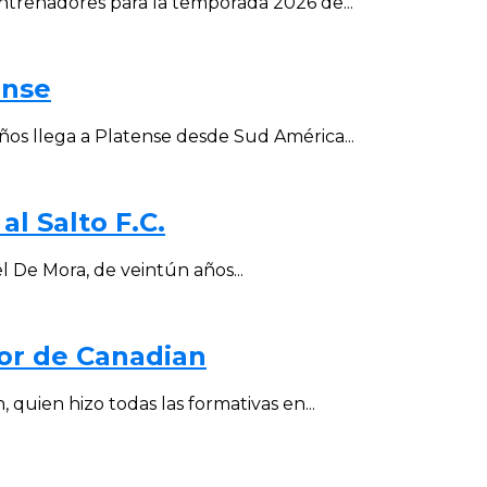
entrenadores para la temporada 2026 de...
ense
ños llega a Platense desde Sud América...
l Salto F.C.
l De Mora, de veintún años...
or de Canadian
quien hizo todas las formativas en...