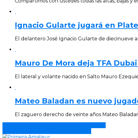
Compartimos con ustedes todas las altas, bajas y 
Ignacio Gularte jugará en Plat
El delantero José Ignacio Gularte de diecinueve a
Mauro De Mora deja TFA Dubai a
El lateral y volante nacido en Salto Mauro Ezequie
Mateo Baladan es nuevo jugad
El zaguero derecho de veinte años Mateo Baladan, 
Damián Lescano ficha por Huracán Buceo
Guillermo Mendez firmó con La Luz