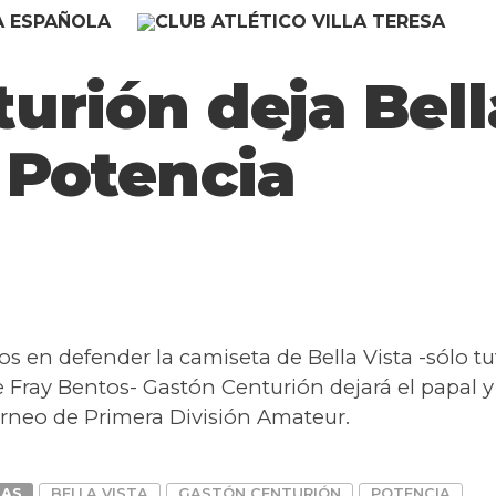
urión deja Bella
 Potencia
s en defender la camiseta de Bella Vista -sólo t
e Fray Bentos- Gastón Centurión dejará el papal y
orneo de Primera División Amateur.
DAS
BELLA VISTA
GASTÓN CENTURIÓN
POTENCIA