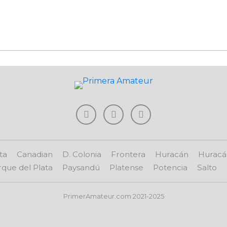
ta
Canadian
D. Colonia
Frontera
Huracán
Huracá
que del Plata
Paysandú
Platense
Potencia
Salto
PrimerAmateur.com 2021-2025