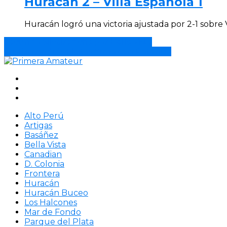
Huracán 2 – Villa Española 1
Huracán logró una victoria ajustada por 2-1 sobre 
Facundo Silveira ficha por Bella Vista
Cristian Andrés Fleitas firmó con Potencia
Alto Perú
Artigas
Basáñez
Bella Vista
Canadian
D. Colonia
Frontera
Huracán
Huracán Buceo
Los Halcones
Mar de Fondo
Parque del Plata