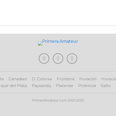
ta
Canadian
D. Colonia
Frontera
Huracán
Huracá
que del Plata
Paysandú
Platense
Potencia
Salto
PrimerAmateur.com 2021-2025