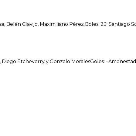
 Belén Clavijo, Maximiliano Pérez.Goles: 23′ Santiago Sori
az, Diego Etcheverry y Gonzalo MoralesGoles: –Amonestado