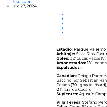
Redaccion
julio 27, 2024
Estadio:
Parque Palermo
Arbitraje:
Silvia Ríos, Fa
Goles:
32′ Lucas Pazos (Vi
Amonestados:
18′ Leandro
Expulsados:
–
Canadian:
Thiago Paredez
Baccino (60′ Sebastián Ram
Parada (70′ Ignacio Irisarr
DT:
Erardo Cócaro
Suplentes:
Agustín Campi,
Villa Teresa
: Stefano Perd
Faber, Diego Bértola, Gast