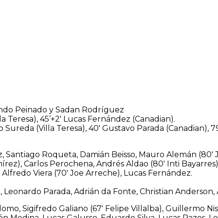
cundo Peinado y Sadan Rodríguez
lla Teresa), 45’+2′ Lucas Fernández (Canadian).
 Sureda (Villa Teresa), 40′ Gustavo Parada (Canadian), 7
, Santiago Roqueta, Damián Beisso, Mauro Alemán (80′ J
írez), Carlos Perochena, Andrés Aldao (80′ Inti Bayarres)
i), Alfredo Viera (70′ Joe Arreche), Lucas Fernández.
 Leonardo Parada, Adrián da Fonte, Christian Anderson, 
omo, Sigifredo Galiano (67′ Felipe Villalba), Guillermo Ni
ón Medina, Lucas Galusso, Eduardo Silva, Lucas Pazos, L