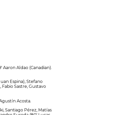
9′ Aaron Aldao (Canadian).
uan Espina), Stefano
, Fabio Sastre, Gustavo
Agustín Acosta.
ski, Santiago Pérez, Matías
eandro Sureda (80′ Lucas