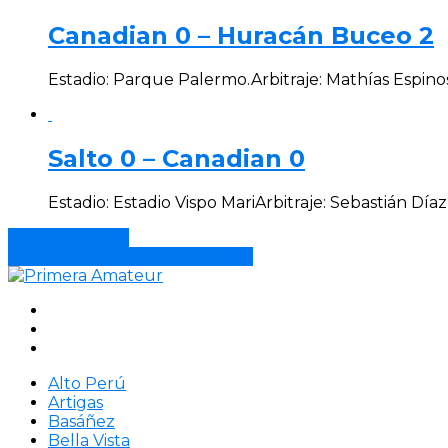
Canadian 0 – Huracán Buceo 2
Estadio: Parque Palermo.Arbitraje: Mathías Espinosa,
Salto 0 – Canadian 0
Estadio: Estadio Vispo MariArbitraje: Sebastián Dí
DFC 1 – Rocha 1
Alto Perú 0 – Frontera Rivera 5
Alto Perú
Artigas
Basáñez
Bella Vista