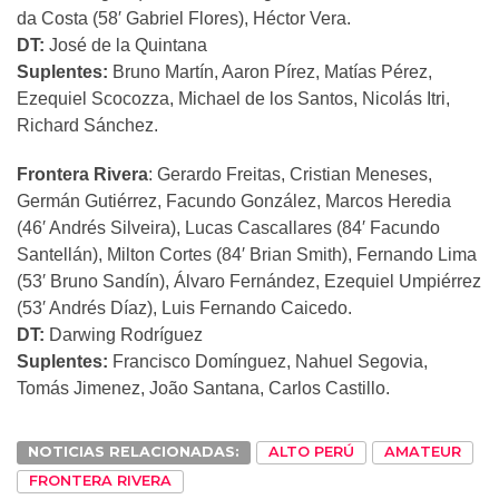
da Costa (58′ Gabriel Flores), Héctor Vera.
DT:
José de la Quintana
Suplentes:
Bruno Martín, Aaron Pírez, Matías Pérez,
Ezequiel Scocozza, Michael de los Santos, Nicolás Itri,
Richard Sánchez.
Frontera Rivera
: Gerardo Freitas, Cristian Meneses,
Germán Gutiérrez, Facundo González, Marcos Heredia
(46′ Andrés Silveira), Lucas Cascallares (84′ Facundo
Santellán), Milton Cortes (84′ Brian Smith), Fernando Lima
(53′ Bruno Sandín), Álvaro Fernández, Ezequiel Umpiérrez
(53′ Andrés Díaz), Luis Fernando Caicedo.
DT:
Darwing Rodríguez
Suplentes:
Francisco Domínguez, Nahuel Segovia,
Tomás Jimenez, João Santana, Carlos Castillo.
NOTICIAS RELACIONADAS:
ALTO PERÚ
AMATEUR
FRONTERA RIVERA