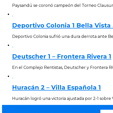
Paysandú se coronó campeón del Torneo Clausura 
Deportivo Colonia 1 Bella Vista 
Deportivo Colonia sufrió una dura derrota ante Bel
Deutscher 1 – Frontera Rivera 1
En el Complejo Rentistas, Deutscher y Frontera Ri
Huracán 2 – Villa Española 1
Huracán logró una victoria ajustada por 2-1 sobre 
Este domingo vuelve el público a Tacuarembó – Colón
Se disputó la primera fecha del Torneo Apertura.