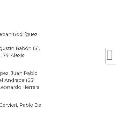
steban Rodríguez
Agustín Babón (S),
 74′ Alexis
ópez, Juan Pablo
el Andrada (65′
 Leonardo Herrera
Cervieri, Pablo De