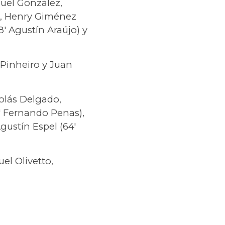
nuel González,
o), Henry Giménez
8′ Agustín Araújo) y
 Pinheiro y Juan
colás Delgado,
′ Fernando Penas),
Agustín Espel (64′
el Olivetto,