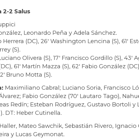
 2-2 Salus
uppici
onzález, Leonardo Peña y Adela Sánchez.
 Herrera (DC), 26′ Washington Lencina (S), 61′ E
rrey (S).
Luciano Olivera (S), 17′ Francisco Gordillo (S), 43′ 
DC), 61′ Martín Mazza (S), 62′ Fabio González (DC),
2′ Bruno Motta (S).
a:
Maximiliano Cabral; Luciano Soria, Francisco L
Álvarez; Fabio González (70′ Lautaro Tago), Nahu
eas Redín; Esteban Rodríguez, Gustavo Bortoli y
. DT: Heber Cutinella.
aller, Mateo Sawchik, Sebastián Rivero, Ignacio 
eira y Lucas Geymonat.