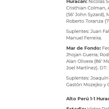
Huracán:
Nicolás 
Cristhian Colman, 
(56′ John Syzard), 
Roberto Toranza (70
Suplentes: Juan Fa
Manuel Ferreira.
Mar de Fondo:
Fed
Jhojan Guerra; Rod
Alan Olivera (86′ Ma
Joel Martínez). DT:
Suplentes: Joaquín 
Gastón Mozejko y 
Alto Perú 1-1 Hur
Estadio:
Víctor Del