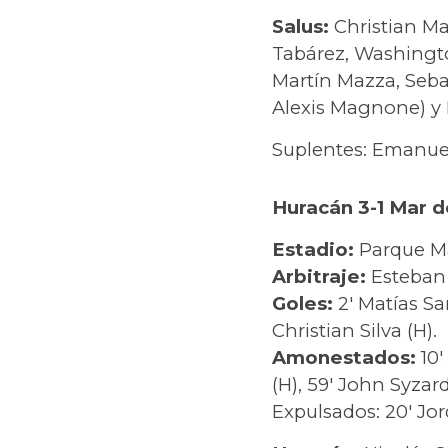
Salus:
Christian Mar
Tabárez, Washington
Martín Mazza, Sebas
Alexis Magnone) y 
Suplentes: Emanuel 
Huracán 3-1 Mar 
Estadio:
Parque M
Arbitraje:
Esteban 
Goles:
2′ Matías Sar
Christian Silva (H).
Amonestados:
10′
(H), 59′ John Syzar
Expulsados: 20′ Jo