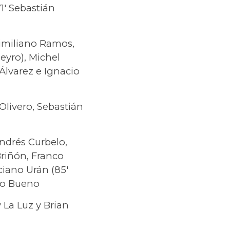
71′ Sebastián
ximiliano Ramos,
eyro), Michel
 Álvarez e Ignacio
Olivero, Sebastián
ndrés Curbelo,
Briñón, Franco
ciano Urán (85′
avo Bueno
 La Luz y Brian