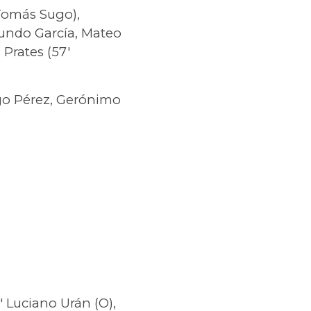
Tomás Sugo),
cundo García, Mateo
 Prates (57′
igo Pérez, Gerónimo
′ Luciano Urán (O),