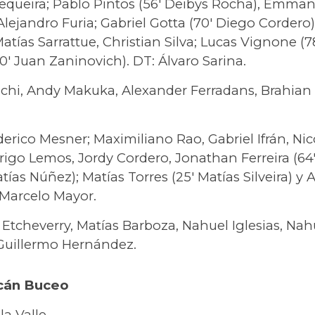
Sequeira; Pablo Pintos (56′ Deibys Rocha), Emma
Alejandro Furia; Gabriel Gotta (70′ Diego Corder
Matías Sarrattue, Christian Silva; Lucas Vignone (7
′ Juan Zaninovich). DT: Álvaro Sarina.
lchi, Andy Makuka, Alexander Ferradans, Brahian
erico Mesner; Maximiliano Rao, Gabriel Ifrán, Ni
rigo Lemos, Jordy Cordero, Jonathan Ferreira (64
tías Núñez); Matías Torres (25′ Matías Silveira) y 
 Marcelo Mayor.
Etcheverry, Matías Barboza, Nahuel Iglesias, Nahu
Guillermo Hernández.
acán Buceo
la Valle.