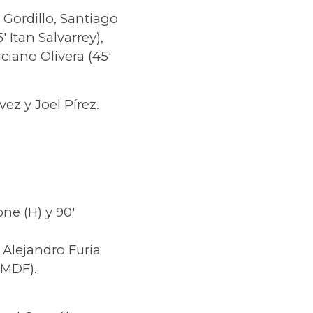
 Gordillo, Santiago
 Itan Salvarrey),
ciano Olivera (45′
ez y Joel Pírez.
one (H) y 90′
′ Alejandro Furia
(MDF).