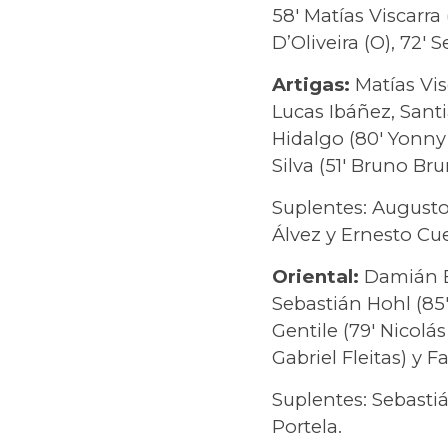
58′ Matías Viscarra 
D’Oliveira (O), 72′ 
Artigas:
Matías Vi
Lucas Ibáñez, Sant
Hidalgo (80′ Yonny 
Silva (51′ Bruno Br
Suplentes: Augusto
Álvez y Ernesto Cue
Oriental:
Damián B
Sebastián Hohl (85
Gentile (79′ Nicolá
Gabriel Fleitas) y
Suplentes: Sebasti
Portela.