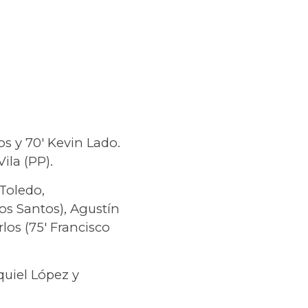
os y 70′ Kevin Lado.
ila (PP).
Toledo,
os Santos), Agustín
los (75′ Francisco
quiel López y