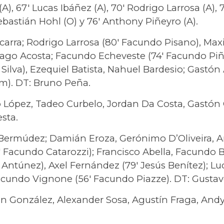
(A), 67′ Lucas Ibáñez (A), 70′ Rodrigo Larrosa (A), 
Sebastián Hohl (O) y 76′ Anthony Piñeyro (A).
scarra; Rodrigo Larrosa (80′ Facundo Pisano), Ma
iago Acosta; Facundo Echeveste (74′ Facundo Piñ
Silva), Ezequiel Batista, Nahuel Bardesio; Gastón
um). DT: Bruno Peña.
 López, Tadeo Curbelo, Jordan Da Costa, Gastón 
sta.
ermúdez; Damián Eroza, Gerónimo D’Oliveira, A
′ Facundo Catarozzi); Francisco Abella, Facundo 
s Antúnez), Axel Fernández (79′ Jesús Benítez); Lu
 Facundo Vignone (56′ Facundo Piazze). DT: Gust
án González, Alexander Sosa, Agustín Fraga, Andy