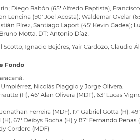
ín; Diego Babón (65′ Alfredo Baptista), Francisco
 Lencina (90′ Joel Acosta); Waldemar Ovelar (65′
tián Pírez, Santiago Laport (45′ Kevin Gadea); Lu
Bruno Motta. DT: Antonio Díaz.
Scotto, Ignacio Bejéres, Yair Cardozo, Claudio Álv
de Fondo
aracaná.
Umpiérrez, Nicolás Piaggio y Jorge Olivera.
rautte (H), 46′ Alan Olivera (MDF), 63′ Lucas Vign
 Jonathan Ferreira (MDF), 17′ Gabriel Gotta (H), 49
d (H), 67′ Deibys Rocha (H) y 87′ Fernando Penas 
rdy Cordero (MDF).