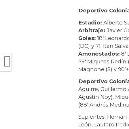
Deportivo Colonia
Estadio:
Alberto S
Arbitraje:
Javier G
Goles:
18′ Leonardo
(DC) y 71′ Itan Salva
Amonestados:
8′ 
59′ Miqueas Redín (
Magnone (S) y 90’+
Deportivo Coloni
Aguirre, Guillermo 
Agustín Noy), Miqu
(88′ Andrés Medina)
Suplentes: Hernán H
León, Lautaro Pedr