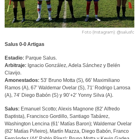
Foto (Instagram): @salusfc
Salus 0-0 Artigas
Estadio:
Parque Salus.
Arbitraje:
Ignacio González, Adela Sánchez y Belén
Clavijo.
Amonestados:
53′ Bruno Motta (S), 66′ Maximiliano
Ramos (A), 67′ Waldemar Ovelar (S), 71′ Rodrigo Larrosa
(A), 74′ Diego Babón (S) y 90’+2′ Yonny Silva (A).
Salus:
Emanuel Scotto; Alexis Magnone (82′ Alfredo
Baptista), Francisco Gordillo, Santiago Tabárez,
Washington Lencina (61′ Matías Baron); Waldemar Ovelar
(82′ Matías Piñeiro), Martín Mazza, Diego Babón, Franco
Fernández (44′ Pablo Pírez); Bruno Motta y Kevin Gadea