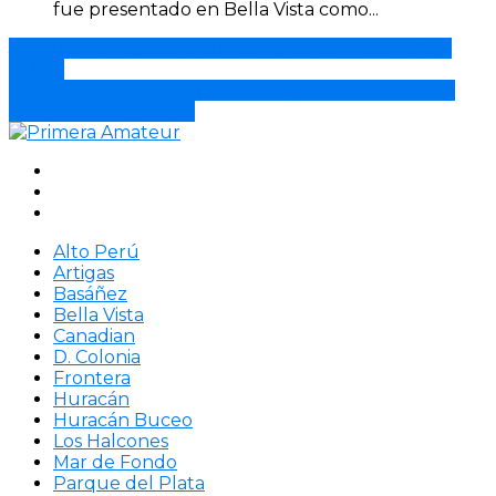
fue presentado en Bella Vista como...
Jonathan Shaquille González pasa de Bella Vista a
Colón.
Matías Losada será el nuevo arquero de Bella Vista
para esta temporada.
Alto Perú
Artigas
Basáñez
Bella Vista
Canadian
D. Colonia
Frontera
Huracán
Huracán Buceo
Los Halcones
Mar de Fondo
Parque del Plata