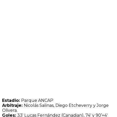
Estadio:
Parque ANCAP
Arbitraje:
Nicolás Salinas, Diego Etcheverry y Jorge
Olivera.
Goles:
33′ Lucas Fernández (Canadian), 74′ y 90’+4′