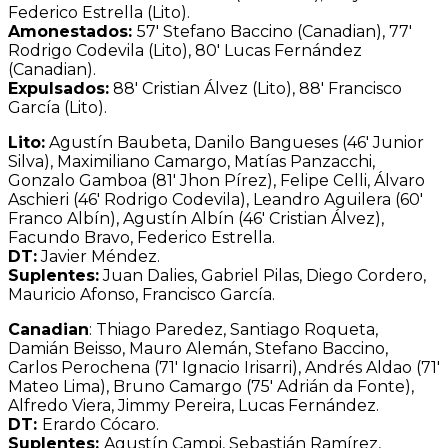
Federico Estrella (Lito).
Amonestados:
57′ Stefano Baccino (Canadian), 77′
Rodrigo Codevila (Lito), 80′ Lucas Fernández
(Canadian).
Expulsados:
88′ Cristian Álvez (Lito), 88′ Francisco
García (Lito).
Lito:
Agustín Baubeta, Danilo Bangueses (46′ Junior
Silva), Maximiliano Camargo, Matías Panzacchi,
Gonzalo Gamboa (81′ Jhon Pírez), Felipe Celli, Álvaro
Aschieri (46′ Rodrigo Codevila), Leandro Aguilera (60′
Franco Albín), Agustín Albín (46′ Cristian Álvez),
Facundo Bravo, Federico Estrella.
DT:
Javier Méndez.
Suplentes:
Juan Dalies, Gabriel Pilas, Diego Cordero,
Mauricio Afonso, Francisco García.
Canadian
: Thiago Paredez, Santiago Roqueta,
Damián Beisso, Mauro Alemán, Stefano Baccino,
Carlos Perochena (71′ Ignacio Irisarri), Andrés Aldao (71′
Mateo Lima), Bruno Camargo (75′ Adrián da Fonte),
Alfredo Viera, Jimmy Pereira, Lucas Fernández.
DT:
Erardo Cócaro.
Suplentes:
Agustín Campi, Sebastián Ramírez,