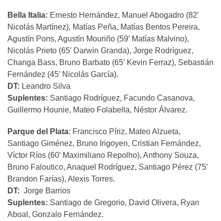
Bella Italia:
Ernesto Hernández, Manuel Abogadro (82′
Nicolás Martínez), Matías Peña, Matías Bentos Pereira,
Agustín Pons, Agustín Mouriño (59′ Matías Malvino),
Nicolás Prieto (65′ Darwin Granda), Jorge Rodríguez,
Changa Bass, Bruno Barbato (65′ Kevin Ferraz), Sebastián
Fernández (45′ Nicolás García).
DT:
Leandro Silva
Suplentes:
Santiago Rodríguez, Facundo Casanova,
Guillermo Hounie, Mateo Folabella, Néstor Álvarez.
Parque del Plata
: Francisco Píriz, Mateo Alzueta,
Santiago Giménez, Bruno Irigoyen, Cristian Fernández,
Víctor Ríos (60′ Maximiliano Repolho), Anthony Souza,
Bruno Faloutico, Anaquel Rodríguez, Santiago Pérez (75′
Brandon Farías), Alexis Torres.
DT:
Jorge Barrios
Suplentes:
Santiago de Gregorio, David Olivera, Ryan
Aboal, Gonzalo Fernández.