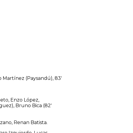
o Martínez (Paysandú), 83′
reto, Enzo López,
íguez), Bruno Bica (82′
zano, Renan Batista.
aro Izquierdo, Lucas