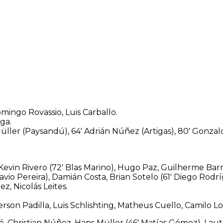
mingo Rovassio, Luis Carballo.
ga.
üller (Paysandú), 64′ Adrián Núñez (Artigas), 80′ Gonzal
Kevin Rivero (72′ Blas Marino), Hugo Paz, Guilherme Bar
avio Pereira), Damián Costa, Brian Sotelo (61′ Diego Rodr
z, Nicolás Leites.
son Padilla, Luis Schlishting, Matheus Cuello, Camilo Lo
, Christian Núñez, Hans Müller (46′ Matías Gómez), Laut