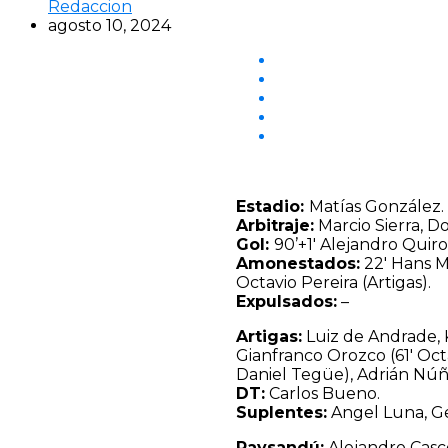
Redaccion
agosto 10, 2024
Estadio:
Matías González.
Arbitraje:
Marcio Sierra, Do
Gol:
90’+1′ Alejandro Quiro
Amonestados:
22′ Hans M
Octavio Pereira (Artigas).
Expulsados:
–
Artigas:
Luiz de Andrade, 
Gianfranco Orozco (61′ Oct
Daniel Tegüe), Adrián Núñe
DT:
Carlos Bueno.
Suplentes:
Angel Luna, Ger
Paysandú:
Alejandro Cascé