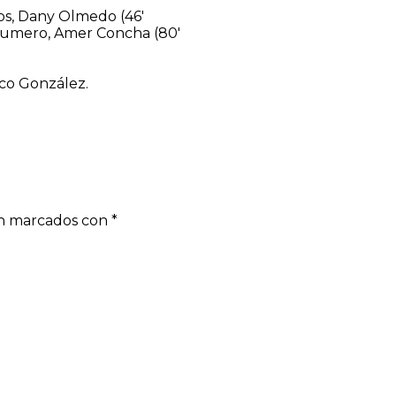
tos, Dany Olmedo (46′
 Fumero, Amer Concha (80′
co González.
án marcados con
*