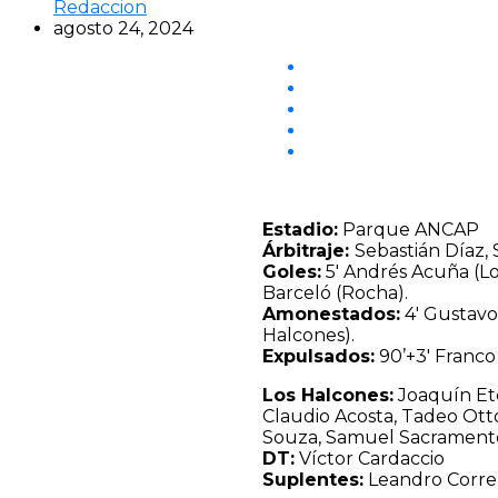
Redaccion
agosto 24, 2024
Estadio:
Parque ANCAP
Árbitraje:
Sebastián Díaz,
Goles:
5′ Andrés Acuña (Los
Barceló (Rocha).
Amonestados:
4′ Gustavo
Halcones).
Expulsados:
90’+3′ Franco
Los Halcones:
Joaquín Etc
Claudio Acosta, Tadeo Ott
Souza, Samuel Sacrament
DT:
Víctor Cardaccio
Suplentes:
Leandro Correa