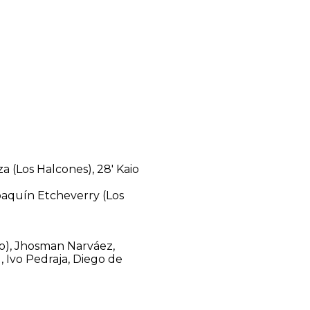
a (Los Halcones), 28′ Kaio
Joaquín Etcheverry (Los
o), Jhosman Narváez,
 Ivo Pedraja, Diego de