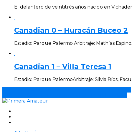
El delantero de veintitrés años nacido en Vichader
Canadian 0 – Huracán Buceo 2
Estadio: Parque Palermo.Arbitraje: Mathías Espinosa,
Canadian 1 – Villa Teresa 1
Estadio: Parque PalermoArbitraje: Silvia Ríos, Facu
Goleada de Artigas frente a Potencia por cuatro a cero
Oriental y Salus empataron en el Complejo Rentistas