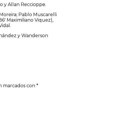
 y Allan Reccioppe.
oreira; Pablo Muscarelli
86′ Maximiliano Viquez),
idal.
Fernández y Wanderson
án marcados con
*