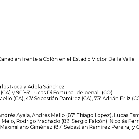
nadian frente a Colón en el Estadio Víctor Della Valle.
.
arlos Roca y Adela Sánchez.
 (CA) y 90’+5′ Lucas Di Fortuna -de penal- (CO).
ello (CA), 43′ Sebastián Ramírez (CA), 73′ Adrián Erliz (C
Andrés Ayala, Andrés Mello (87′ Thiago López), Lucas Esmo
r Melo, Rodrigo Machado (82′ Sergio Falcón), Nicolás Fe
 Maximiliano Giménez (87′ Sebastián Ramírez Pereira) y C